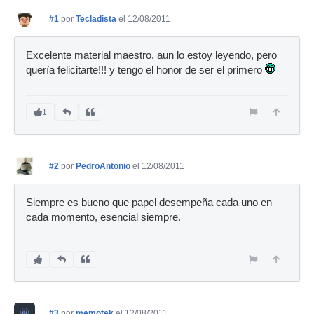
#1
por
Tecladista
el 12/08/2011
Excelente material maestro, aun lo estoy leyendo, pero
quería felicitarte!!! y tengo el honor de ser el primero
1
#2
por
PedroAntonio
el 12/08/2011
Siempre es bueno que papel desempeña cada uno en
cada momento, esencial siempre.
#3
por
memotek
el 12/08/2011