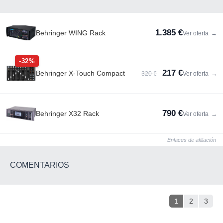
1.385 €
Behringer WING Rack
Ver oferta
→
-32%
217 €
Behringer X-Touch Compact
320 €
Ver oferta
→
790 €
Behringer X32 Rack
Ver oferta
→
Enlaces de afiliación
COMENTARIOS
1
2
3