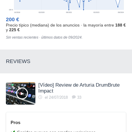
150 €
10/2018
03/2020
09/2021
03/2023
09/2024
200 €
Precio típico (mediana) de los anuncios · la mayoría entre
188 €
y
225 €
Sin ventas recientes · últimos datos de 09/2024.
REVIEWS
[Vídeo] Review de Arturia DrumBrute
Impact
el 24/07/2018
33
Pros