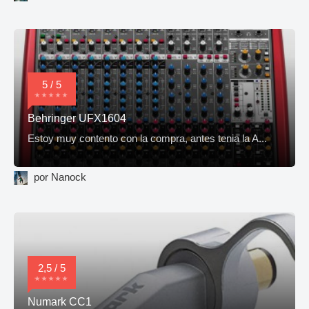
5 / 5
Behringer UFX1604
Estoy muy contento con la compra, antes tenia la A...
por Nanock
2,5 / 5
Numark CC1