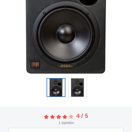
4
/
5
1
opinión