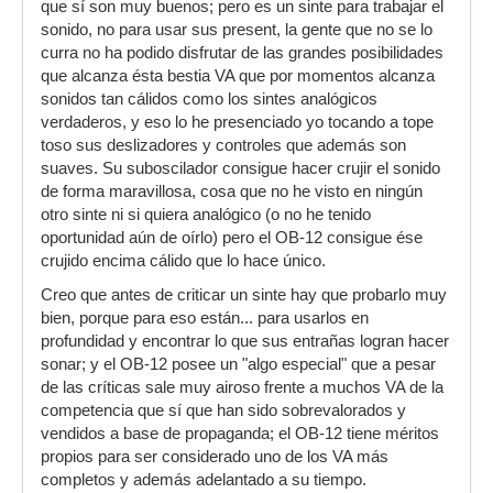
que sí son muy buenos; pero es un sinte para trabajar el
sonido, no para usar sus present, la gente que no se lo
curra no ha podido disfrutar de las grandes posibilidades
que alcanza ésta bestia VA que por momentos alcanza
sonidos tan cálidos como los sintes analógicos
verdaderos, y eso lo he presenciado yo tocando a tope
toso sus deslizadores y controles que además son
suaves. Su suboscilador consigue hacer crujir el sonido
de forma maravillosa, cosa que no he visto en ningún
otro sinte ni si quiera analógico (o no he tenido
oportunidad aún de oírlo) pero el OB-12 consigue ése
crujido encima cálido que lo hace único.
Creo que antes de criticar un sinte hay que probarlo muy
bien, porque para eso están... para usarlos en
profundidad y encontrar lo que sus entrañas logran hacer
sonar; y el OB-12 posee un "algo especial" que a pesar
de las críticas sale muy airoso frente a muchos VA de la
competencia que sí que han sido sobrevalorados y
vendidos a base de propaganda; el OB-12 tiene méritos
propios para ser considerado uno de los VA más
completos y además adelantado a su tiempo.