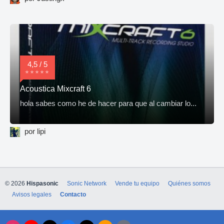
4,5 / 5
Acoustica Mixcraft 6
hola sabes como he de hacer para que al cambiar lo...
por lipi
© 2026
Hispasonic
Sonic Network
Vende tu equipo
Quiénes somos
Avisos legales
Contacto