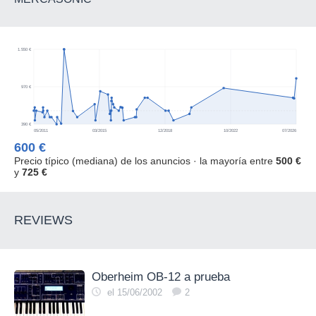
1.550 €
970 €
390 €
05/2011
03/2015
12/2018
10/2022
07/2026
600 €
Precio típico (mediana) de los anuncios · la mayoría entre
500 €
y
725 €
REVIEWS
Oberheim OB-12 a prueba
el 15/06/2002
2