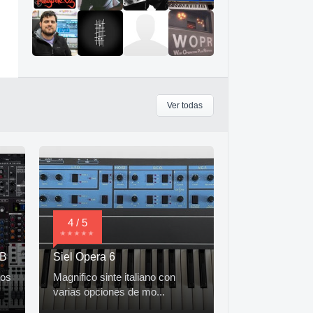
Ver todas
4 / 5
SB
Siel Opera 6
los
Magnifico sinte italiano con
varias opciones de mo...