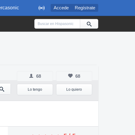

rcasonic
Accede
Regístrate
68
68
Lo tengo
Lo quiero