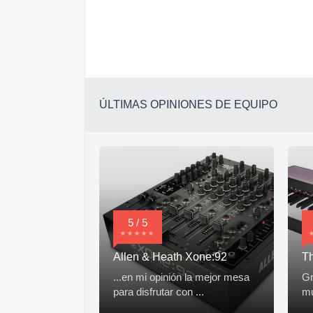
ÚLTIMAS OPINIONES DE EQUIPO
5 / 5
Allen & Heath Xone:92
T
...en mi opinión la mejor mesa
Gr
para disfrutar con ...
mu