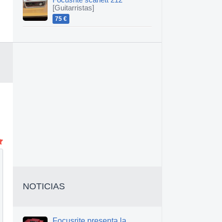
Focusrite scarlett 212
[Guitarristas]
75 €
NOTICIAS
Focusrite presenta la