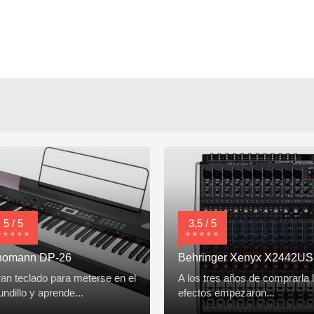
5 / 5
3,5 / 5
homann DP-26
Behringer Xenyx X2442U
an teclado para meterse en el
A los tres años de comprarla 
ndillo y aprende...
efectos empezaron...