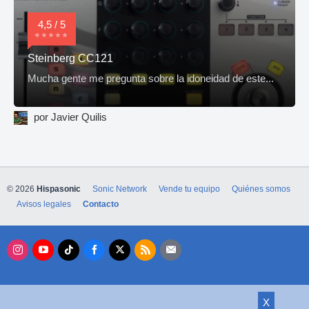
4,5 / 5
Steinberg CC121
Mucha gente me pregunta sobre la idoneidad de este...
por Javier Quilis
© 2026
Hispasonic
Sonic Network
Vende tu equipo
Quiénes somos
Avisos legales
Contacto
X