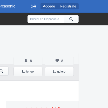

rcasonic
Accede
Regístrate
8
8
Lo tengo
Lo quiero