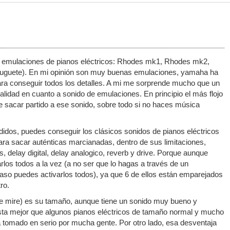
 6 emulaciones de pianos eléctricos: Rhodes mk1, Rhodes mk2,
e juguete). En mi opinión son muy buenas emulaciones, yamaha ha
ra conseguir todos los detalles. A mi me sorprende mucho que un
alidad en cuanto a sonido de emulaciones. En principio el más flojo
e sacar partido a ese sonido, sobre todo si no haces música
dos, puedes conseguir los clásicos sonidos de pianos eléctricos
ara sacar auténticas marcianadas, dentro de sus limitaciones,
, delay digital, delay analogico, reverb y drive. Porque aunque
rlos todos a la vez (a no ser que lo hagas a través de un
caso puedes activarlos todos), ya que 6 de ellos están emparejados
ro.
se mire) es su tamaño, aunque tiene un sonido muy bueno y
ista mejor que algunos pianos eléctricos de tamaño normal y mucho
tomado en serio por mucha gente. Por otro lado, esa desventaja