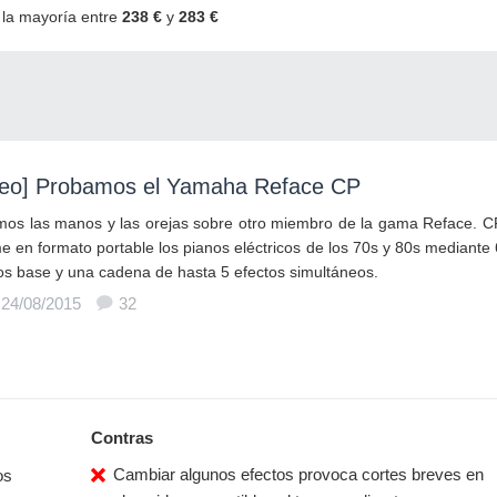
· la mayoría entre
238 €
y
283 €
deo] Probamos el Yamaha Reface CP
os las manos y las orejas sobre otro miembro de la gama Reface. C
e en formato portable los pianos eléctricos de los 70s y 80s mediante 
os base y una cadena de hasta 5 efectos simultáneos.
 24/08/2015
32
Contras
Cambiar algunos efectos provoca cortes breves en
os