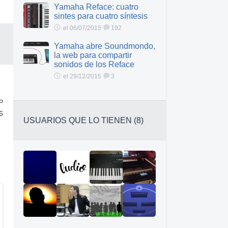
Yamaha Reface: cuatro
sintes para cuatro síntesis
el 06/07/2015
192
Yamaha abre Soundmondo,
la web para compartir
sonidos de los Reface
el 29/12/2015
3
P
6
USUARIOS QUE LO TIENEN (8)