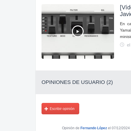
[Ví
Jav
En ca
Yama
minis
el
OPINIONES DE USUARIO (2)
Escribir opinión
Opinión de
Fernando López
el 07/12/2024