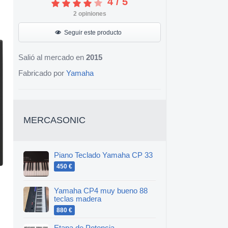
4
/
5
2
opiniones
Seguir este producto
Salió al mercado en
2015
Fabricado por
Yamaha
MERCASONIC
Piano Teclado Yamaha CP 33
450 €
Yamaha CP4 muy bueno 88
teclas madera
880 €