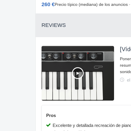
260 €
Precio típico (mediana) de los anuncios 
REVIEWS
[Ví
Ponem
resum
sonid
el
Pros
Excelente y detallada recreación de pian