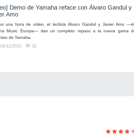
deo] Demo de Yamaha reface con Álvaro Gandul y
ier Amo
si una hora de vídeo, el teclista Álvaro Gandul y Javier Amo —d
ha Music Europe— dan un completo repaso a la nueva gama d
intes de Yamaha.
 06/11/2015
16