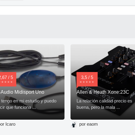
2,67 / 5
3,5 / 5
Audio Midisport Uno
Allen & Heath Xone:23C
 tengo en mi estudio y puedo
La relación calidad precio es
cir que funciona ...
buena, pero la mala ...
or Icaro
por eaom