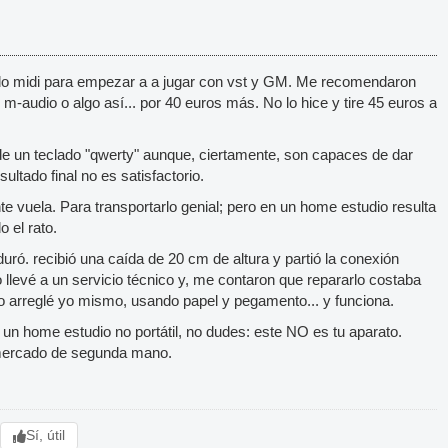
o midi para empezar a a jugar con vst y GM. Me recomendaron
m-audio o algo así... por 40 euros más. No lo hice y tire 45 euros a
 de un teclado "qwerty" aunque, ciertamente, son capaces de dar
sultado final no es satisfactorio.
nte vuela. Para transportarlo genial; pero en un home estudio resulta
 el rato.
ró. recibió una caída de 20 cm de altura y partió la conexión
 llevé a un servicio técnico y, me contaron que repararlo costaba
 arreglé yo mismo, usando papel y pegamento... y funciona.
 un home estudio no portátil, no dudes: este NO es tu aparato.
l mercado de segunda mano.
Sí, útil