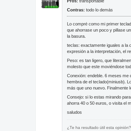
Pros:
transportable
Contras:
todo lo demás
Lo compré como mi primer teclad
que ahorrase un poco y pillase un 
la basura.
teclas: exactamente iguales a la
expresión a la interpretación, el re
Peso: es tan ligero, que literalme
molesto que este moviéndose todo
Conexión: endeble. 6 meses me du
hembra de el teclado(miniusb). Lo
más que uno nuevo. Finalmente lo
Consejo: si lo estas mirando para
ahorra 40 o 50 euros, o visita e
saludos
¿Te ha resultado útil esta opinión?