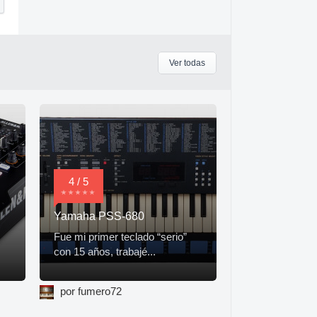
Ver todas
4 / 5
Yamaha PSS-680
Fue mi primer teclado “serio”
con 15 años, trabajé...
por fumero72