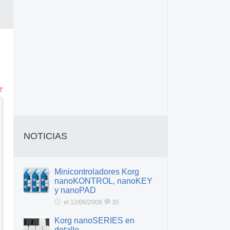
NOTICIAS
Minicontroladores Korg
nanoKONTROL, nanoKEY
y nanoPAD
el 12/06/2008
35
Korg nanoSERIES en
detalle