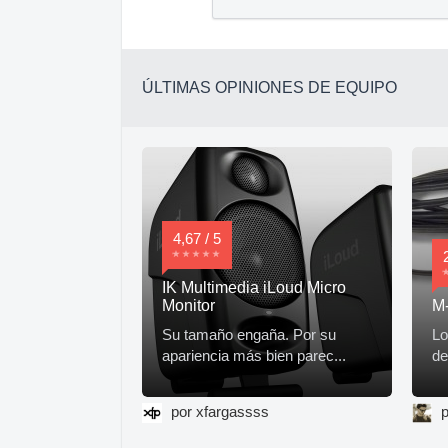
ÚLTIMAS OPINIONES DE EQUIPO
4,67 / 5
IK Multimedia iLoud Micro
Monitor
M-
Su tamaño engaña. Por su
Lo
apariencia más bien parec...
de
por xfargassss
p