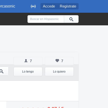

rcasonic
Accede
Regístrate
7
7
Lo tengo
Lo quiero