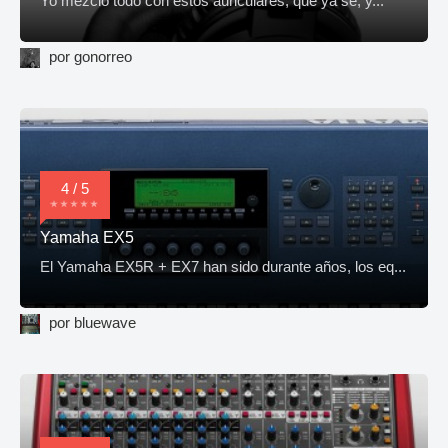
Yo mezclo todo con estos auriculares, que ya sé, y...
por gonorreo
4 / 5
Yamaha EX5
El Yamaha EX5R + EX7 han sido durante años, los eq...
por bluewave