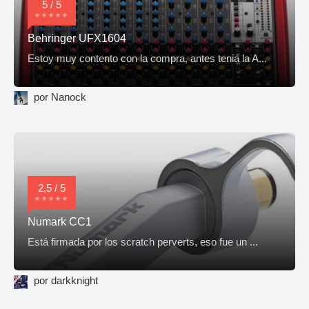
5 / 5
Behringer UFX1604
Estoy muy contento con la compra, antes tenia la A...
por Nanock
2,5 / 5
Numark CC1
Está firmada por los scratch perverts, eso fue un ...
por darkknight