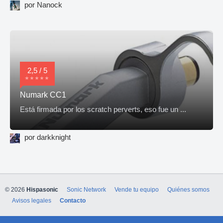
por Nanock
2,5 / 5
Numark CC1
Está firmada por los scratch perverts, eso fue un ...
por darkknight
© 2026
Hispasonic
Sonic Network
Vende tu equipo
Quiénes somos
Avisos legales
Contacto