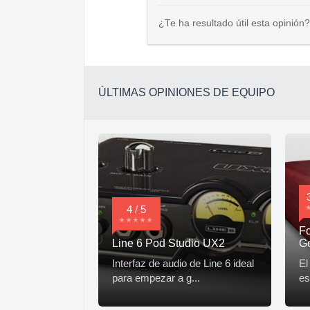
¿Te ha resultado útil esta opinión?
ÚLTIMAS OPINIONES DE EQUIPO
4 / 5
Fo
Line 6 Pod Studio UX2
G
Interfaz de audio de Line 6 ideal
El
para empezar a g...
es