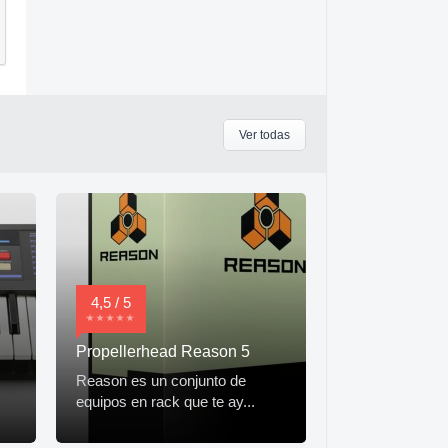
Ver todas
4,5 / 5
Propellerhead Reason 5
Reason es un conjunto de
equipos en rack que te ay...