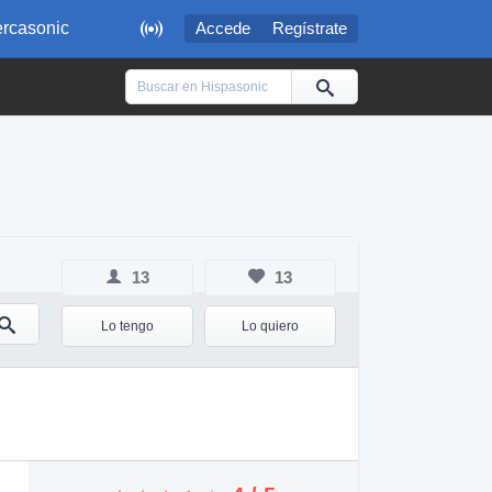

rcasonic
Accede
Regístrate
13
13
Lo tengo
Lo quiero