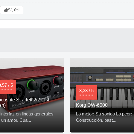
Sí, útil
3,57 / 5
3,33 / 5
cusrite Scarlett 2i2 (1st
en)
Korg DW-6000
 interfaz en lineas generales
Lo mejor: Su sonido Lo peor:
 un amor. Cua...
Construcción, bast...