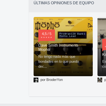
ÚLTIMAS OPINIONES DE EQUIPO
4,5 / 5
Dave Smith Instruments
Mopho
K
No tengo nada más que
bondades en lo que puedo
Es
dec...
co
por BroderYon
p