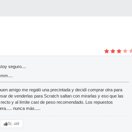
toy seguro....
mm....
 buen amigo me regaló una precintada y decidí comprar otra para
 pesar de venderlas para Scratch saltan con mirarlas y eso que las
ecto y al límite casi de peso recomendado. Los repuestos
ra..... nunca más.....
Sí, útil