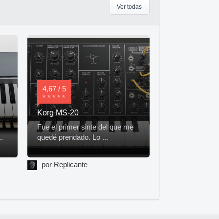
Ver todas
4,67 / 5
Korg MS-20
Fue el primer sinte del que me
.
quedé prendado. Lo ...
por Replicante