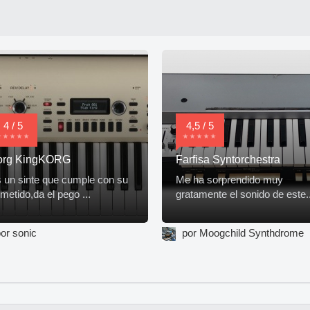
4 / 5
4,5 / 5
org KingKORG
Farfisa Syntorchestra
 un sinte que cumple con su
Me ha sorprendido muy
metido,da el pego ...
gratamente el sonido de este..
or sonic
por Moogchild Synthdrome