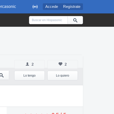

rcasonic
Accede
Regístrate
2
2
Lo tengo
Lo quiero