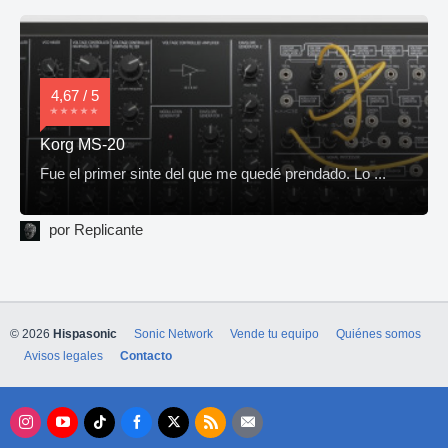
4,67 / 5
Korg MS-20
Fue el primer sinte del que me quedé prendado. Lo ...
por Replicante
© 2026
Hispasonic
Sonic Network
Vende tu equipo
Quiénes somos
Avisos legales
Contacto