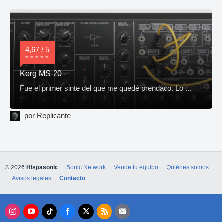
4,67 / 5
Korg MS-20
Fue el primer sinte del que me quedé prendado. Lo ...
por Replicante
© 2026
Hispasonic
Sonic Network
Vende tu equipo
Quiénes somos
Avisos legales
Contacto