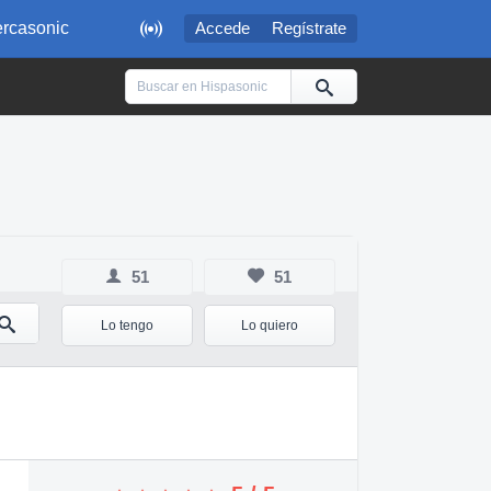

rcasonic
Accede
Regístrate
51
51
Lo tengo
Lo quiero