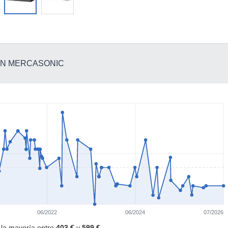
 EN MERCASONIC
06/2022
06/2024
07/2026
· la mayoría entre
403 €
y
599 €