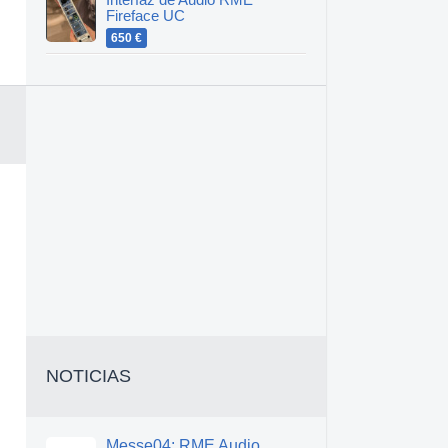
Interfaz de Audio RME
Fireface UC
650 €
NOTICIAS
Messe04: RME Audio