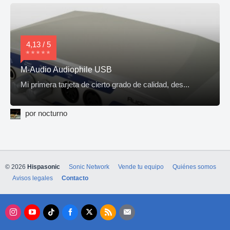
4,13 / 5
M-Audio Audiophile USB
Mi primera tarjeta de cierto grado de calidad, des...
por nocturno
© 2026
Hispasonic
Sonic Network
Vende tu equipo
Quiénes somos
Avisos legales
Contacto