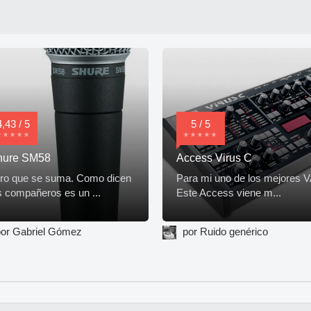
4,43 / 5
5 / 5
hure SM58
Access Virus C
ro que se suma. Como dicen
Para mi uno de los mejores V
s compañeros es un ...
Este Access viene m...
or Gabriel Gómez
por Ruido genérico