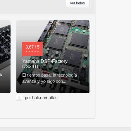
Ver todas
3,67 / 5
Yamaha DSP-Factory
DS2416
A.
El tiempo pasa, la tecnología
avanza y yo sigo con...
por halconmaltes