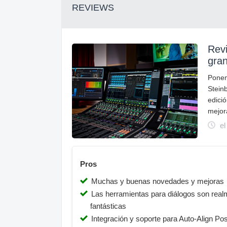
REVIEWS
Rev
gra
Pone
Stein
edici
mejor
el
Pros
Muchas y buenas novedades y mejoras
Las herramientas para diálogos son real
fantásticas
Integración y soporte para Auto-Align Pos