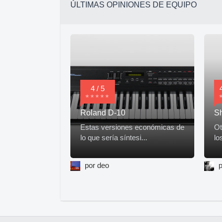
ÚLTIMAS OPINIONES DE EQUIPO
4 / 5
Roland D-10
S
Estas versiones económicas de
Ot
lo que sería síntesi...
lo
por deo
p