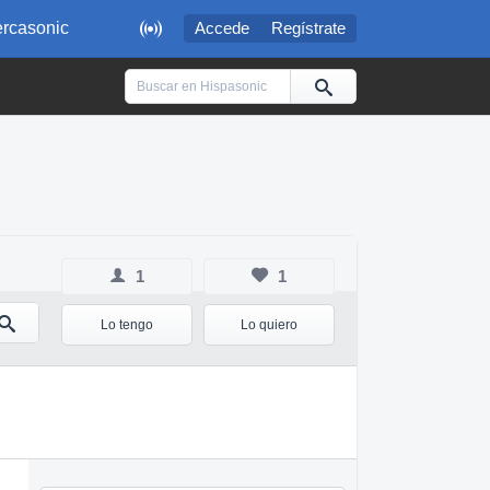

rcasonic
Accede
Regístrate
1
1
Lo tengo
Lo quiero