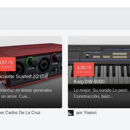
3,57 / 5
3,33 / 5
cusrite Scarlett 2i2 (1st
en)
Korg DW-6000
 interfaz en lineas generales
Lo mejor: Su sonido Lo peor:
 un amor. Cua...
Construcción, bast...
or Carlos De La Cruz
por Yoanvi