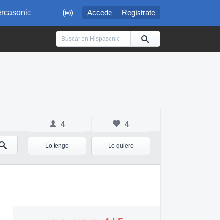

rcasonic
Accede
Regístrate
4
4
Lo tengo
Lo quiero