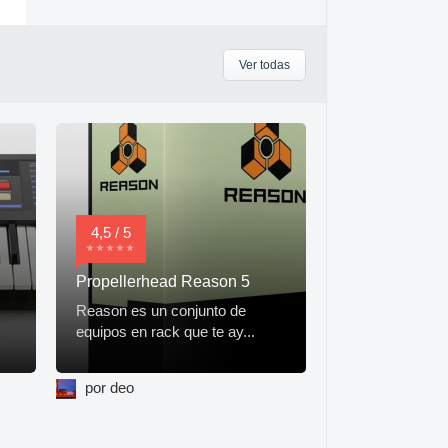
Ver todas
4,5 / 5
Propellerhead Reason 5
Reason es un conjunto de
equipos en rack que te ay...
por deo