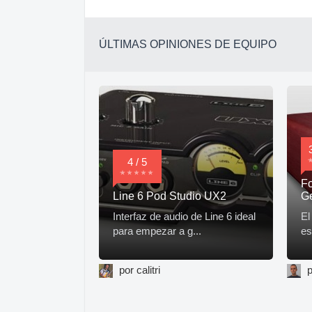
ÚLTIMAS OPINIONES DE EQUIPO
4 / 5
Fo
Line 6 Pod Studio UX2
G
Interfaz de audio de Line 6 ideal
El
para empezar a g...
es
por calitri
p