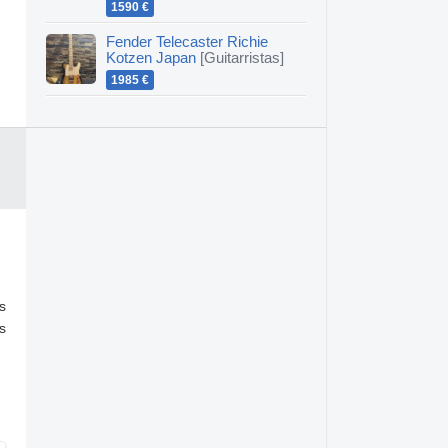
1590 €
Fender Telecaster Richie
Kotzen Japan
[Guitarristas]
1985 €
s
s
.