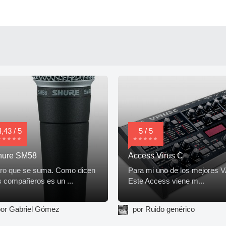
4,43 / 5
5 / 5
hure SM58
Access Virus C
ro que se suma. Como dicen
Para mi uno de los mejores V
s compañeros es un ...
Este Access viene m...
or Gabriel Gómez
por Ruido genérico