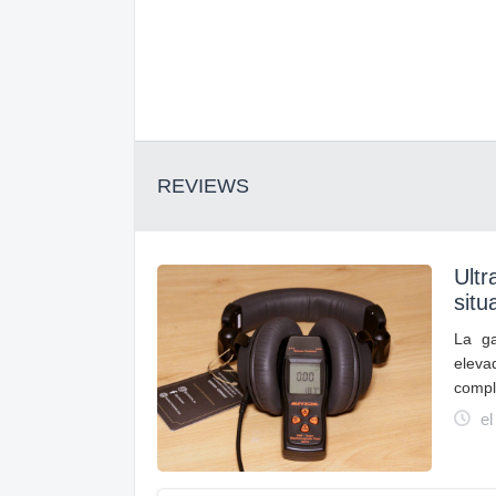
REVIEWS
Ultr
situ
La g
eleva
compl
el