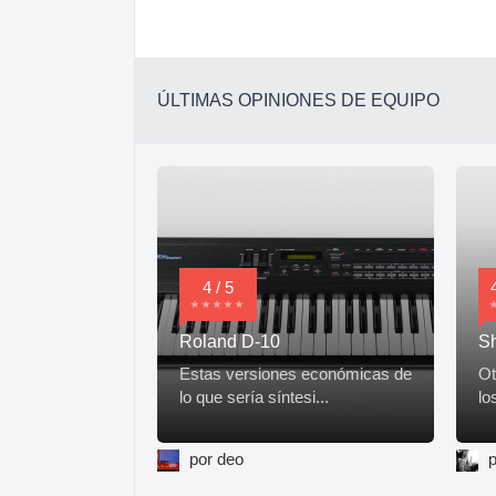
ÚLTIMAS OPINIONES DE EQUIPO
4 / 5
Roland D-10
S
Estas versiones económicas de
Ot
lo que sería síntesi...
lo
por deo
p