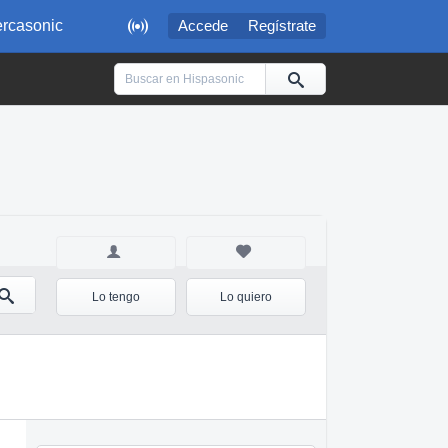

rcasonic
Accede
Regístrate
Lo tengo
Lo quiero