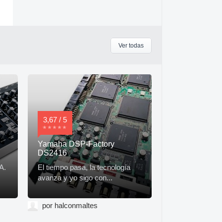
Ver todas
3,67 / 5
Yamaha DSP-Factory
DS2416
A.
El tiempo pasa, la tecnología
avanza y yo sigo con...
por halconmaltes