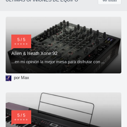
Ver todas
5 / 5
Allen & Heath Xone:92
...en mi opinión la mejor mesa para disfrutar con ...
por Max
5 / 5