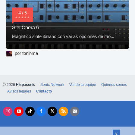
4 / 5
Siel Opera 6
Magnifico sinte italiano con varias opciones de mo...
por toninma
© 2026
Hispasonic
Sonic Network
Vende tu equipo
Quiénes somos
Avisos legales
Contacto
X