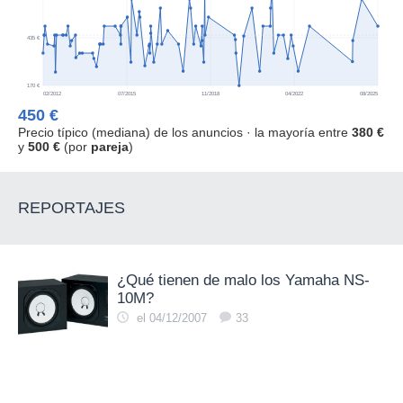
435 €
170 €
02/2012
07/2015
11/2018
04/2022
08/2025
450 €
Precio típico (mediana) de los anuncios · la mayoría entre
380 €
y
500 €
(por
pareja
)
REPORTAJES
¿Qué tienen de malo los Yamaha NS-
10M?
el 04/12/2007
33