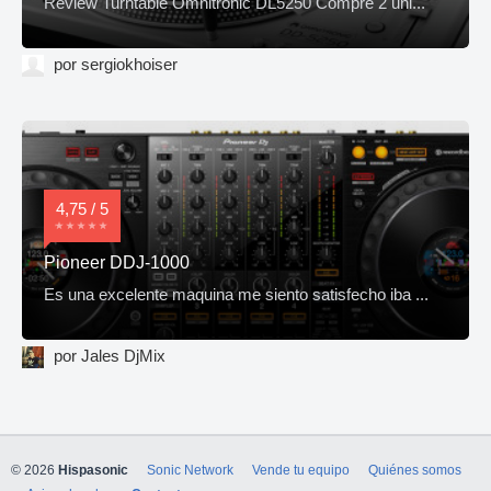
Review Turntable Omnitronic DL5250 Compré 2 uni...
por sergiokhoiser
4,75 / 5
Pioneer DDJ-1000
Es una excelente maquina me siento satisfecho iba ...
por Jales DjMix
© 2026
Hispasonic
Sonic Network
Vende tu equipo
Quiénes somos