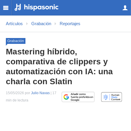
Artículos
Grabación
Reportajes
Grabación
Mastering híbrido,
comparativa de clippers y
automatización con IA: una
charla con Slatin
15/05/2026 por
Julio Navas
| 17
min de lectura