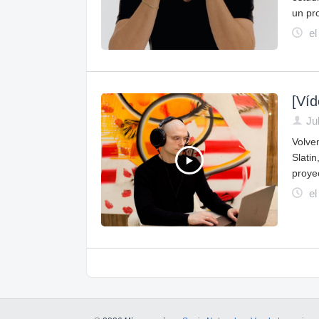
un pr
el
[Víd
Ju
Volve
Slati
proye
el