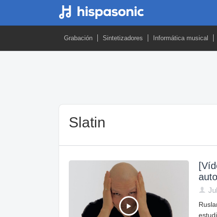
Grabación
Sintetizadores
Informática musical
Slatin
[Víd
auto
Ju
Rusla
estudi