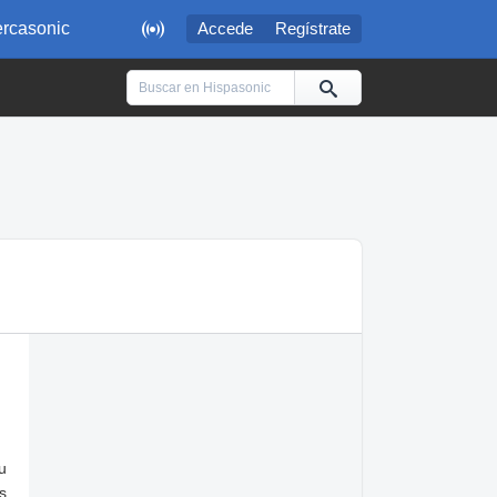

rcasonic
Accede
Regístrate
u
s