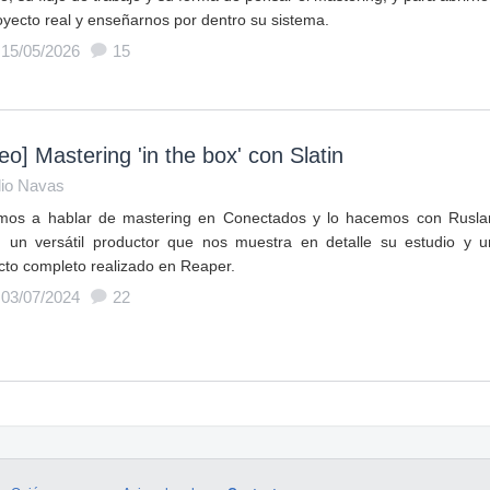
oyecto real y enseñarnos por dentro su sistema.
 15/05/2026
15
eo] Mastering 'in the box' con Slatin
lio Navas
mos a hablar de mastering en Conectados y lo hacemos con Rusla
n, un versátil productor que nos muestra en detalle su estudio y u
cto completo realizado en Reaper.
 03/07/2024
22