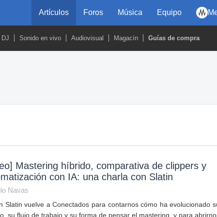
Artículos
Foros
Música
Equipo
Me
DJ
Sonido en vivo
Audiovisual
Magacín
Guías de compra
eo] Mastering híbrido, comparativa de clippers y
matización con IA: una charla con Slatin
lio Navas
n Slatin vuelve a Conectados para contarnos cómo ha evolucionado s
o, su flujo de trabajo y su forma de pensar el mastering, y para abrirno