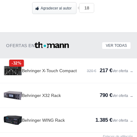
18
Agradecer al autor
OFERTAS EN
VER TODAS
-32%
217 €
Behringer X-Touch Compact
320 €
Ver oferta
→
790 €
Behringer X32 Rack
Ver oferta
→
1.385 €
Behringer WING Rack
Ver oferta
→
Enlaces de afiliación