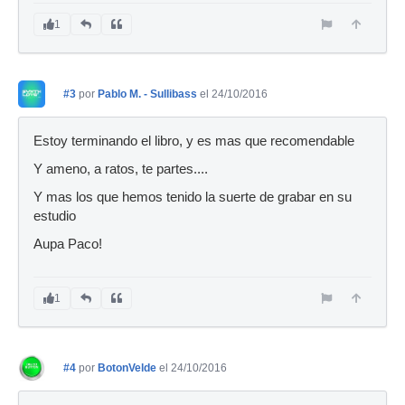
1
#3
por
Pablo M. - Sullibass
el 24/10/2016
Estoy terminando el libro, y es mas que recomendable
Y ameno, a ratos, te partes....
Y mas los que hemos tenido la suerte de grabar en su
estudio
Aupa Paco!
1
#4
por
BotonVelde
el 24/10/2016