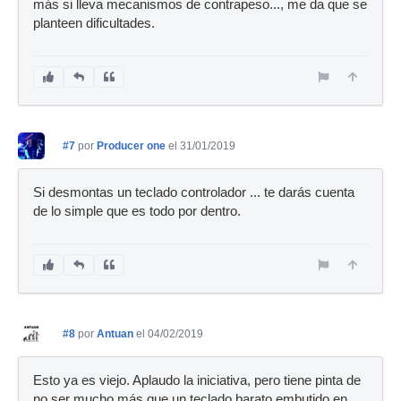
más si lleva mecanismos de contrapeso..., me da que se
planteen dificultades.
#7
por
Producer one
el 31/01/2019
Si desmontas un teclado controlador ... te darás cuenta
de lo simple que es todo por dentro.
#8
por
Antuan
el 04/02/2019
Esto ya es viejo. Aplaudo la iniciativa, pero tiene pinta de
no ser mucho más que un teclado barato embutido en