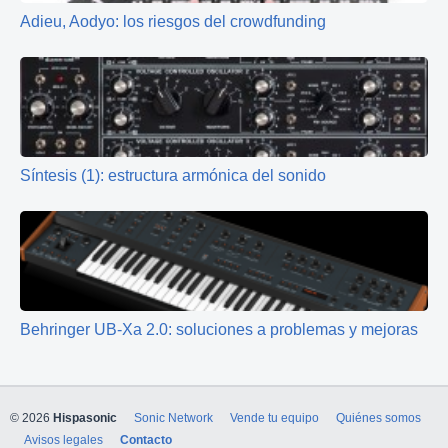
Adieu, Aodyo: los riesgos del crowdfunding
Síntesis (1): estructura armónica del sonido
Behringer UB-Xa 2.0: soluciones a problemas y mejoras
© 2026
Hispasonic
Sonic Network
Vende tu equipo
Quiénes somos
Avisos legales
Contacto