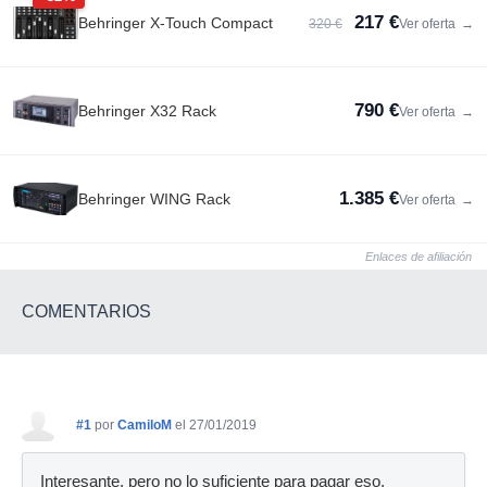
217 €
Behringer X-Touch Compact
320 €
Ver oferta
→
790 €
Behringer X32 Rack
Ver oferta
→
1.385 €
Behringer WING Rack
Ver oferta
→
Enlaces de afiliación
COMENTARIOS
#1
por
CamiloM
el 27/01/2019
Interesante, pero no lo suficiente para pagar eso.