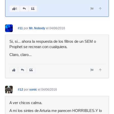
8
#11
por
Mr. Nobody
el 04/06/2016
Si, si... ahora la respuesta de los filtros de un SEM o
Prophet se recrean con cualquiera.
Claro, claro...
#12
por
sonic
el 04/06/2016
A ver chicos calma.
A mi los sintes de Arturia me parecen HORRIBLES.Y lo