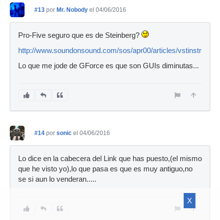
#13
por
Mr. Nobody
el 04/06/2016
Pro-Five seguro que es de Steinberg?
http://www.soundonsound.com/sos/apr00/articles/vstinstrumen
Lo que me jode de GForce es que son GUIs diminutas...
#14
por
sonic
el 04/06/2016
Lo dice en la cabecera del Link que has puesto,(el mismo
que he visto yo),lo que pasa es que es muy antiguo,no
se si aun lo venderan.....
X