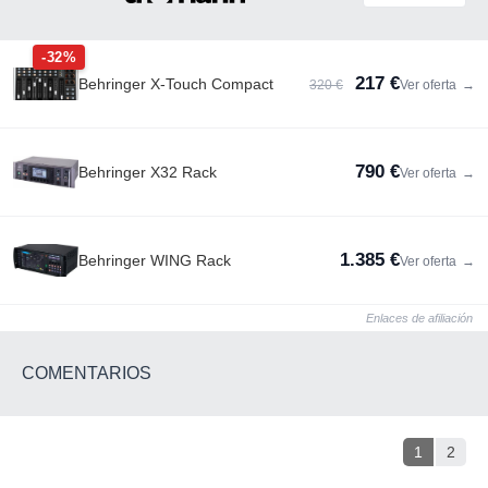
-32%
217 €
Behringer X-Touch Compact
320 €
Ver oferta
→
790 €
Behringer X32 Rack
Ver oferta
→
1.385 €
Behringer WING Rack
Ver oferta
→
Enlaces de afiliación
COMENTARIOS
1
2