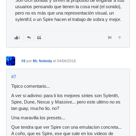
Son GUI bonitas y sirven al propósito de engañar a sus
usuarios pensando que tienen la cosa real (el sonido),
pero no es más que una representación visual, un
sylenth1 o un Spire hacen el trabajo de sobra y mejor.
1
#8
por
Mr. Nobody
el 04/06/2016
#7
Tipico comentario...
A ver si adivino: para ti los mejores sintes son Sylenth,
Spire, Dune, Nexus y Massive... pero este ultimo no es
tan guay, mucho lio, no?
Una maravilla los presets...
Que tendra que ver Spire con una emulacion concreta...
A coño, que es Spire, ese que sale en los videos de