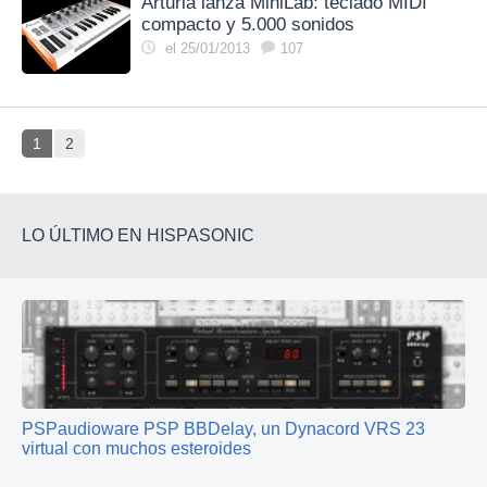
Arturia lanza MiniLab: teclado MIDI
compacto y 5.000 sonidos
el 25/01/2013
107
1
2
LO ÚLTIMO EN HISPASONIC
PSPaudioware PSP BBDelay, un Dynacord VRS 23
virtual con muchos esteroides