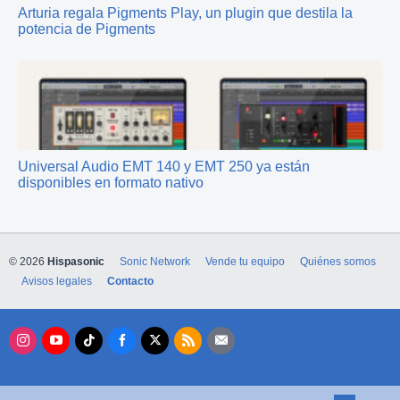
Arturia regala Pigments Play, un plugin que destila la
potencia de Pigments
Universal Audio EMT 140 y EMT 250 ya están
disponibles en formato nativo
© 2026
Hispasonic
Sonic Network
Vende tu equipo
Quiénes somos
Avisos legales
Contacto