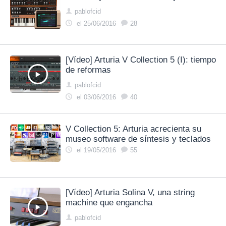
pablofcid
el 25/06/2016
28
[Vídeo] Arturia V Collection 5 (I): tiempo
de reformas
pablofcid
el 03/06/2016
40
V Collection 5: Arturia acrecienta su
museo software de síntesis y teclados
el 19/05/2016
55
[Vídeo] Arturia Solina V, una string
machine que engancha
pablofcid