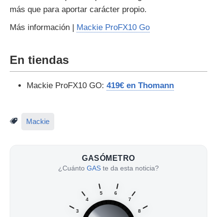
más que para aportar carácter propio.
Más información |
Mackie ProFX10 Go
En tiendas
Mackie ProFX10 GO:
419€ en Thomann
Mackie
GASÓMETRO
¿Cuánto
GAS
te da esta noticia?
5
6
4
7
3
8