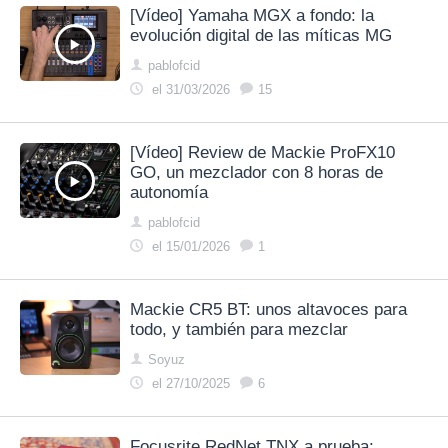
[Vídeo] Yamaha MGX a fondo: la
evolución digital de las míticas MG
pablofcid
el 31/03/2026
15
[Vídeo] Review de Mackie ProFX10
GO, un mezclador con 8 horas de
autonomía
pablofcid
el 15/01/2026
1
Mackie CR5 BT: unos altavoces para
todo, y también para mezclar
Soyuz
el 27/10/2025
6
Focusrite RedNet TNX a prueba: