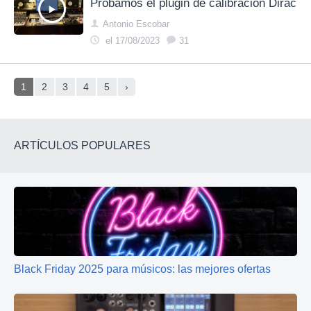
Probamos el plugin de calibración Dirac
Antonio Escobar
el 17/08/2023
31
1
2
3
4
5
›
ARTÍCULOS POPULARES
Black Friday 2025 para músicos: las mejores ofertas