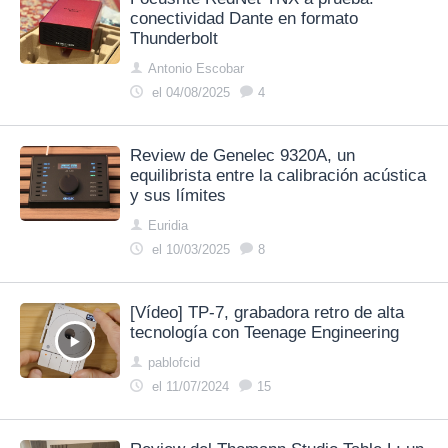
conectividad Dante en formato
Thunderbolt
Antonio Escobar
el 04/08/2025
4
Review de Genelec 9320A, un
equilibrista entre la calibración acústica
y sus límites
Euridia
el 10/03/2025
8
[Vídeo] TP-7, grabadora retro de alta
tecnología con Teenage Engineering
pablofcid
el 11/07/2024
15