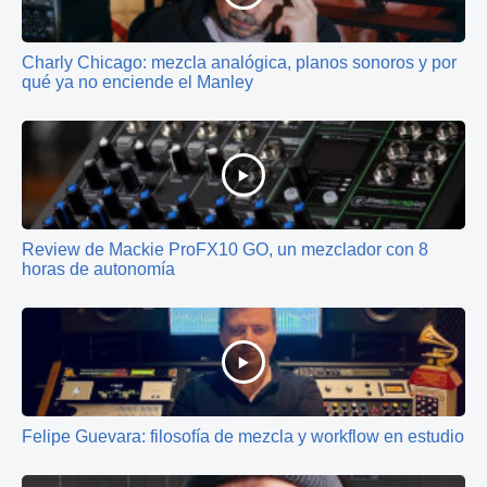
Charly Chicago: mezcla analógica, planos sonoros y por
qué ya no enciende el Manley
Review de Mackie ProFX10 GO, un mezclador con 8
horas de autonomía
Felipe Guevara: filosofía de mezcla y workflow en estudio