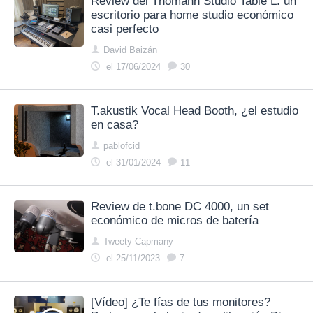
Review del Thomann Studio Table L: un
escritorio para home studio económico
casi perfecto
David Baizán
el 17/06/2024
30
T.akustik Vocal Head Booth, ¿el estudio
en casa?
pablofcid
el 31/01/2024
11
Review de t.bone DC 4000, un set
económico de micros de batería
Tweety Capmany
el 25/11/2023
7
[Vídeo] ¿Te fías de tus monitores?