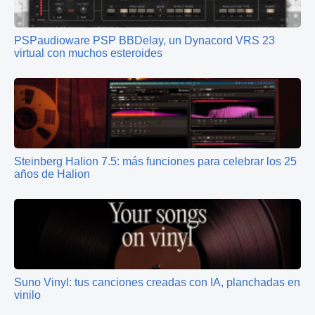
PSPaudioware PSP BBDelay, un Dynacord VRS 23
virtual con muchos esteroides
Steinberg Halion 7.5: más funciones para celebrar los 25
años de Halion
Suno Vinyl: tus canciones creadas con IA, planchadas en
vinilo