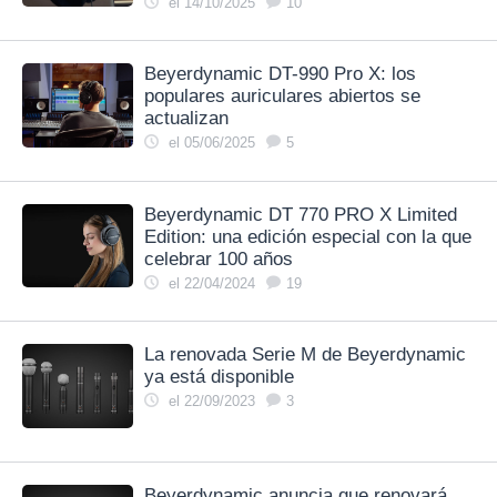
el 14/10/2025
10
Beyerdynamic DT-990 Pro X: los
populares auriculares abiertos se
actualizan
el 05/06/2025
5
Beyerdynamic DT 770 PRO X Limited
Edition: una edición especial con la que
celebrar 100 años
el 22/04/2024
19
La renovada Serie M de Beyerdynamic
ya está disponible
el 22/09/2023
3
Beyerdynamic anuncia que renovará