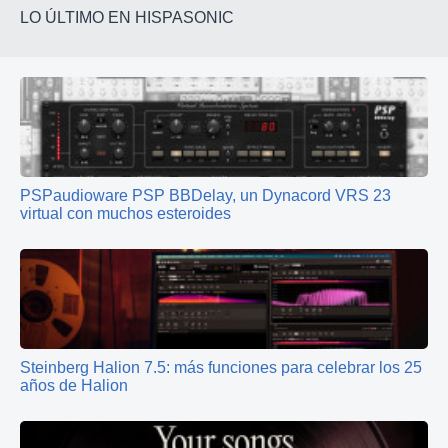
LO ÚLTIMO EN HISPASONIC
PSPaudioware PSP BBDelay, un Dynacord VRS 23
virtual con muchos esteroides
Steinberg Halion 7.5: más funciones para celebrar los 25
años de Halion