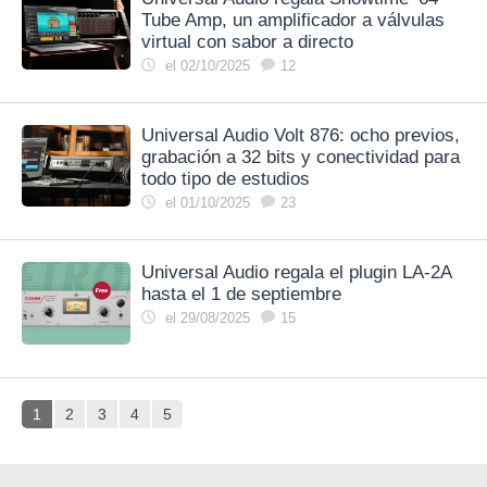
Tube Amp, un amplificador a válvulas
virtual con sabor a directo
el 02/10/2025
12
Universal Audio Volt 876: ocho previos,
grabación a 32 bits y conectividad para
todo tipo de estudios
el 01/10/2025
23
Universal Audio regala el plugin LA-2A
hasta el 1 de septiembre
el 29/08/2025
15
1
2
3
4
5