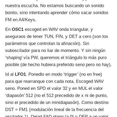
nuestra escucha. No estamos buscando un sonido
bonito, sino intentando aprender cómo sacar sonidos
FM en A4/Keys.
En
OSC1
escoged en WAV onda triangular, y
aseguraos de tener TUN, FIN, y DET a cero (son los
parámetros que controlan la afinación). Sin
suboscilador para no liar de momento. Y sin ningún
‘shaping’ vía PW, queremos el triángulo lo más puro
posible (de hecho hubiera preferido seno pero no hay).
Id al
LFO1
. Ponedlo en modo ‘trigger’ (no en free)
para que rearranque con cada nota. Escoged WAV
seno. Poned en SPD el valor 32 y en MUL el valor
‘diapasón’ 512 (no el 512 precedido de x ni de punto,
sino el precedido de un minidiapasón). Como destino
DST = FM1 (modulación lineal de la frecuencia del
oscilador 1). Dejad FAD plano (a 0) y DEP a un valor