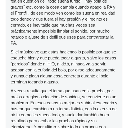
fea en cuestión de " todo suena turbio" " hay bola de
graves" etc, como la cosa cambia cuando apago la PA y
el Frontfill, de ese modo ven como les suena en realidad
todo dentro y que fuera si hay presión y el recinto es
cerrado, es inevitable que muchas veces sea
prácticamente imposible limpiar el sonido, por mucho
retardo o ajuste de sidefill que uses para contrarestar la
PA.
Si el músico ve que estas haciendo lo posible por que se
escuche bien y que pueda tocar a gusto, salvo los casos
"perdidos" donde ni HiQ, ni d&b, ni nada va a servir,
acaban con la euforia del bolo, por oirse adecuadamente
y aunque pidan alguna cosa concreta durante el bolo,
terminan tocando a gusto.
A veces resulta que el tema que usan en la prueba, por
malos arreglos o elección de sonidos, se convierte en un
problema. En esos casos lo mejor es subir al escenario y
buscar que cambien a un tema distinto, con la excusa de
oir tu como les suena todo, y suele dar también buen
resultado para acabar las pruebas rápido y sin
eternizarse. Y por ultimo, sobre todo en grupos con