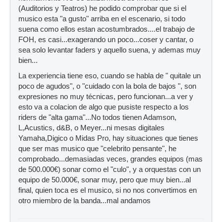
(Auditorios y Teatros) he podido comprobar que si el
musico esta "a gusto" arriba en el escenario, si todo
suena como ellos estan acostumbrados....el trabajo de
FOH, es casi...exagerando un poco...coser y cantar, o
sea solo levantar faders y aquello suena, y ademas muy
bien...
La experiencia tiene eso, cuando se habla de " quitale un
poco de agudos", o "cuidado con la bola de bajos ", son
expresiones no muy técnicas, pero funcionan...a ver y
esto va a colacion de algo que pusiste respecto a los
riders de "alta gama"...No todos tienen Adamson,
L,Acustics, d&B, o Meyer...ni mesas digitales
Yamaha,Digico o Midas Pro, hay situaciones que tienes
que ser mas musico que "celebrito pensante", he
comprobado...demasiadas veces, grandes equipos (mas
de 500.000€) sonar como el "culo", y a orquestas con un
equipo de 50.000€, sonar muy, pero que muy bien...al
final, quien toca es el musico, si no nos convertimos en
otro miembro de la banda...mal andamos