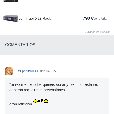
790 €
Behringer X32 Rack
Ver oferta
→
Enlaces de afiliación
COMENTARIOS
#1
por
insula
el 04/08/2015
"Si realmente todos queréis sonar y bien, por esta vez
deberán reducir sus pretensiones."
gran reflexion