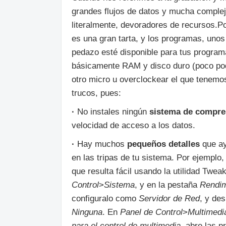
grandes flujos de datos y mucha complej
literalmente, devoradores de recursos.P
es una gran tarta, y los programas, uno
pedazo esté disponible para tus program
básicamente RAM y disco duro (poco po
otro micro u overclockear el que tenemo
trucos, pues:
·
No instales ningún
sistema de compre
velocidad de acceso a los datos.
·
Hay muchos
pequeños detalles
que ay
en las tripas de tu sistema. Por ejempl
que resulta fácil usando la utilidad Twe
Control
>
Sistema
, y en la pestaña
Rendim
configuralo como
Servidor de Red
, y de
Ninguna
. En
Panel de Control
>
Multimedi
para el control de multimedia
, abre las 