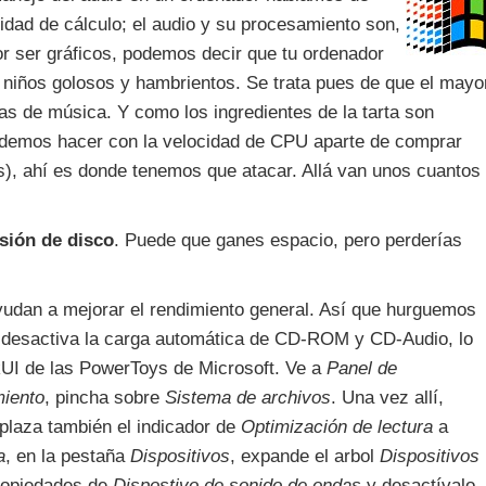
idad de cálculo; el audio y su procesamiento son,
or ser gráficos, podemos decir que tu ordenador
s niños golosos y hambrientos. Se trata pues de que el mayo
as de música. Y como los ingredientes de la tarta son
demos hacer con la velocidad de CPU aparte de comprar
s), ahí es donde tenemos que atacar. Allá van unos cuantos
sión de disco
. Puede que ganes espacio, pero perderías
udan a mejorar el rendimiento general. Así que hurguemos
o, desactiva la carga automática de CD-ROM y CD-Audio, lo
akUI de las PowerToys de Microsoft. Ve a
Panel de
iento
, pincha sobre
Sistema de archivos
. Una vez allí,
splaza también el indicador de
Optimización de lectura
a
a
, en la pestaña
Dispositivos
, expande el arbol
Dispositivos
propiedades de
Dispostivo de sonido de ondas
y desactívalo.