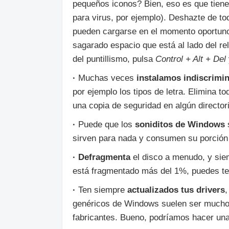
pequeños iconos? Bien, eso es que tie
para virus, por ejemplo). Deshazte de tod
pueden cargarse en el momento oportuno (
sagarado espacio que está al lado del rel
del puntillismo, pulsa
Control + Alt + Del
·
Muchas veces
instalamos indiscrim
por ejemplo los tipos de letra. Elimina t
una copia de seguridad en algún director
·
Puede que los
soniditos de Windows
s
sirven para nada y consumen su porción 
· Defragmenta
el disco a menudo, y siem
está fragmentado más del 1%, puedes te
·
Ten siempre
actualizados tus drivers
,
genéricos de Windows suelen ser mucho 
fabricantes. Bueno, podríamos hacer una