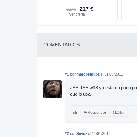
217 €
320 €
Ver oferta
→
COMENTARIOS
#1
por
marcosmuba
el 11/01/2011
JEE JEE w98 ya esta un poco pas
que lo usa
Responder
Citar
#2
por
Soyuz
el 11/01/2011