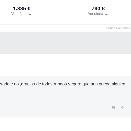
1.385 €
790 €
Ver oferta
→
Ver oferta
→
Enlaces de afiliac
adete no ,gracias de todos modos seguro que aun queda alguien