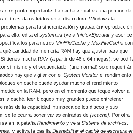
s otro punto importante. La caché virtual es una porción de
 últimos datos leídos en el disco duro. Windows la
e problemas para la sincronización y grabación/reproducción
para ello, edita el
system.ini
(ve a
Inicio
>
Ejecutar
y escribe
especifica los parámetros
MinFileCache
y
MaxFileCache
con
 a qué cantidad de memoria RAM hay que ajustar para que
Si tienes mucha RAM (a partir de 48 o 64 megas), se podrí
por si mismo y el secuenciador (uno normal) solo requerirán
odos hay que vigilar con el
System Monitor
el rendimiento
 bloques en cache puede ayudar mucho el rendimiento
n metido en la RAM, pero en el momento que toque volver a
 en la caché, leer bloques muy grandes puede entretener
e más de la capacidad intrínseca de los discos y sus
 ni se te ocurra poner varias entradas de
[vcache]
. Por otra
ulsa en la petaña
Rendimiento
y ve a
Sistema de archivos
.
emas
, y activa la casilla
Deshabilitar el caché de escritura e