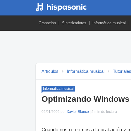
Grabación
Sintetizadores
Informática musical
Artículos
Informática musical
Tutoriale
Informática musical
Optimizando Windows 9
02/01/2002 por
Xavier Blanco
| 5 min de lectura
Cuando nos referimos a la grabación y 