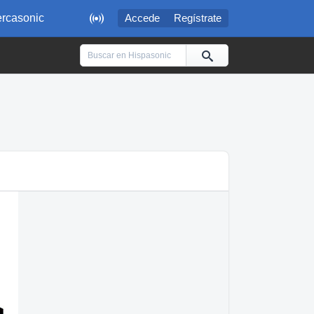

rcasonic
Accede
Regístrate