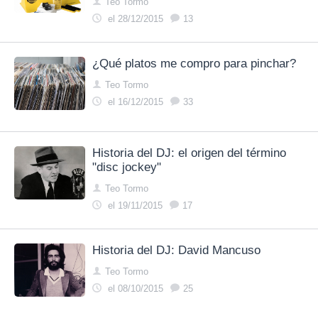
Teo Tormo
el 28/12/2015
13
¿Qué platos me compro para pinchar?
Teo Tormo
el 16/12/2015
33
Historia del DJ: el origen del término
"disc jockey"
Teo Tormo
el 19/11/2015
17
Historia del DJ: David Mancuso
Teo Tormo
el 08/10/2015
25