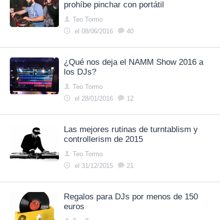
prohíbe pinchar con portátil
Teo Tormo
el 08/06/2016
40
¿Qué nos deja el NAMM Show 2016 a
los DJs?
Teo Tormo
el 28/01/2016
12
Las mejores rutinas de turntablism y
controllerism de 2015
Teo Tormo
el 31/12/2015
21
Regalos para DJs por menos de 150
euros