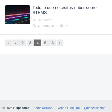
Todo lo que necesitas saber sobre
STEMS
Teo Tormo
el 25/09/2015
27
«
‹
2
3
4
5
6
›
© 2026
Hispasonic
Sonic Network
Vende tu equipo
Quiénes somos