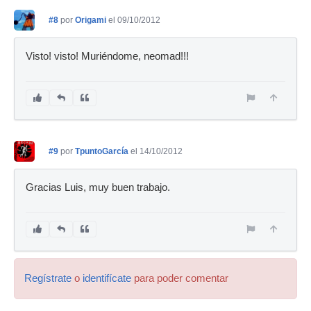
#8
por
Origami
el 09/10/2012
Visto! visto! Muriéndome, neomad!!!
#9
por
TpuntoGarcía
el 14/10/2012
Gracias Luis, muy buen trabajo.
Regístrate
o
identifícate
para poder comentar