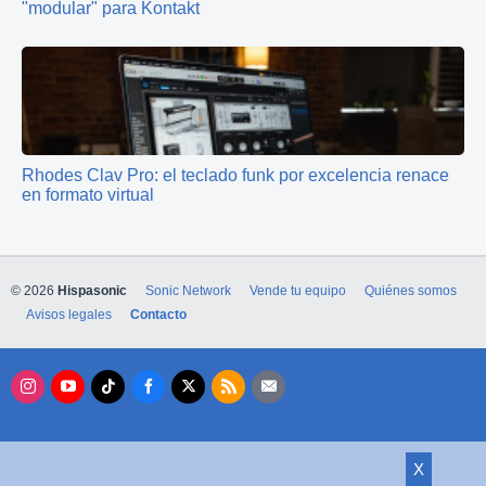
"modular" para Kontakt
Rhodes Clav Pro: el teclado funk por excelencia renace
en formato virtual
© 2026
Hispasonic
Sonic Network
Vende tu equipo
Quiénes somos
Avisos legales
Contacto
X