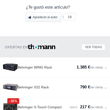
¿Te gustó este artículo?
10
Agradecer al autor
OFERTAS EN
VER TODAS
1.385 €
Behringer WING Rack
Ver oferta
→
790 €
Behringer X32 Rack
Ver oferta
→
-32%
217 €
Behringer X-Touch Compact
320 €
Ver oferta
→