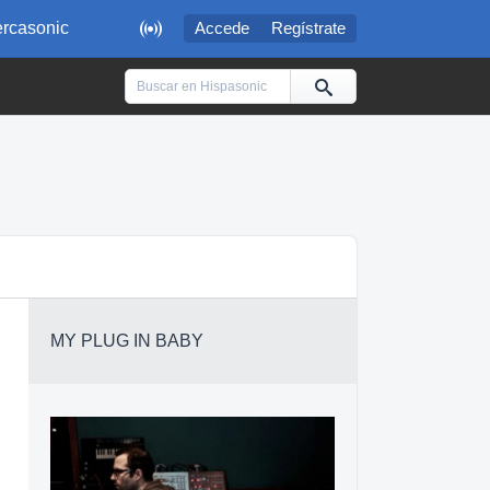

rcasonic
Accede
Regístrate
MY PLUG IN BABY