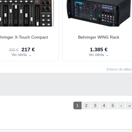
hringer X-Touch Compact
Behringer WING Rack
217 €
1.385 €
320 €
Ver oferta
→
Ver oferta
→
Enlaces de afiliac
1
2
3
4
5
›
»