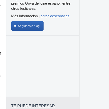
premios Goya del cine español, entre
e
otros festivales.
Más información |
antonioescobar.es
Seguir este blog
M
n
a
TE PUEDE INTERESAR