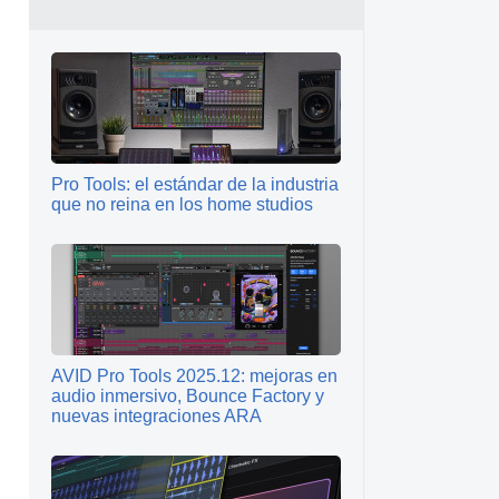
Pro Tools: el estándar de la industria
que no reina en los home studios
AVID Pro Tools 2025.12: mejoras en
audio inmersivo, Bounce Factory y
nuevas integraciones ARA