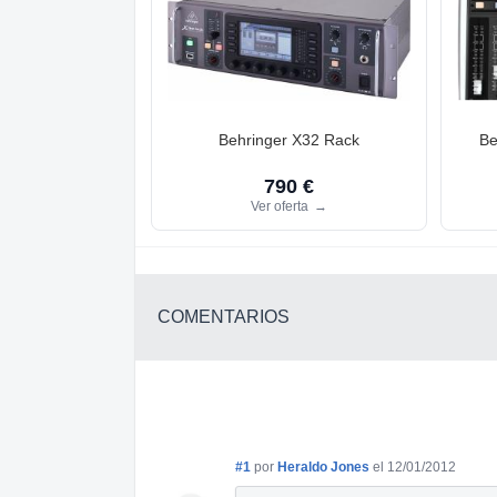
Behringer X32 Rack
Be
790 €
Ver oferta
→
COMENTARIOS
#1
por
Heraldo Jones
el 12/01/2012