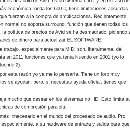
faces de audio de Avid, es un sistema caro, y en el caso de
ás económica ronda los 600 €, tiene limitaciones absurdas
 que fuerzan a la compra de amplicaciones. Recientemente
 normal no soporta surround, función que tienen todas los
 política de precios de Avid se ha desmadrado, pidiendo 
idades de dinero para actualizar EL SOFTWARE.
de trabajo, especialmente para MIDI son, literalmente, del
nta en 2011 funciones que ya tenía Nuendo en 2001 (yo lo
Nuendo 2).
 por esta razón yo ya me lo pensaría. Tiene un foro muy
os se ayudan, pero, si necesitas ayuda oficial, tienes que
 deja mucho que desear en los sistemas no HD. Esto limita s
écnicas de compresión paralela.
más innecesario en el mundo del procesado de audio, Pro
 especialmente, a su hardware de entrada y salida para que