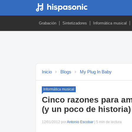
Grabación
Sintetizadores
Informática musical
Inicio
Blogs
My Plug In Baby
Informática musical
Cinco razones para ama
(y un poco de historia)
12/01/2012 por
Antonio Escobar
| 5 min de lectura