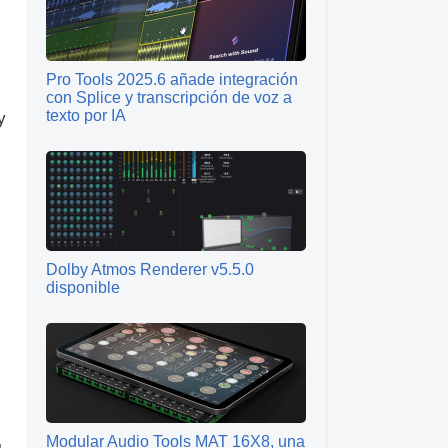
Pro Tools 2025.6 añade integración
con Splice y transcripción de voz a
texto por IA
y
Dolby Atmos Renderer v5.5.0
disponible
Modular Audio Tools MAT 16X8, una