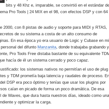
bits y 48 Khz e, imparable, se convirtió en el estándar d
istema Pro Tools | 24 MIX en el 98, con efectos DSP y con 64
 de 2000, con 8 pistas de audio y soporte para MIDI y RTAS,
secretos de su sistema a costa de un alto consumo de
inas. En esa época yo era usuario de Logic y Cubase en mi
 personal del difunto
Manzanita
, donde trabajaba grabando y
te, Pro Tools Free distaba bastante de su equivalente TD
que hacía de él un sistema cerrado y poco capaz.
stificado: los sistemas nativos no permitían el uso de plug
entes y TDM prometía baja latencia y raudales de proceso. E
o del DSP era poco óptimo y tenías que usar los plugins por
ursos caían en picado de forma un poco dramática. De esa
l de Waves, que dura hasta nuestros días, ideado como un
diente y optimizar la carga.