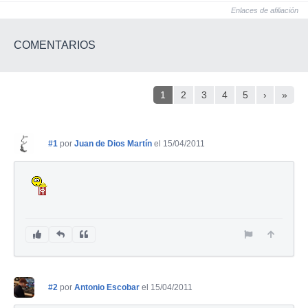
Enlaces de afiliación
COMENTARIOS
1
2
3
4
5
›
»
#1
por
Juan de Dios Martín
el 15/04/2011
#2
por
Antonio Escobar
el 15/04/2011