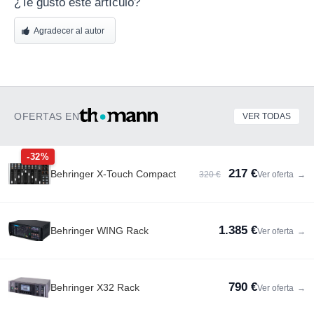
¿Te gustó este artículo?
Agradecer al autor
OFERTAS EN
VER TODAS
-32%
217 €
Behringer X-Touch Compact
320 €
Ver oferta
→
1.385 €
Behringer WING Rack
Ver oferta
→
790 €
Behringer X32 Rack
Ver oferta
→