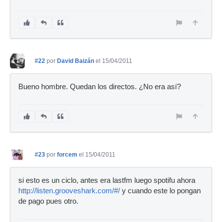
#22
por
David Baizán
el 15/04/2011
Bueno hombre. Quedan los directos. ¿No era así?
#23
por
forcem
el 15/04/2011
si esto es un ciclo, antes era lastfm luego spotifu ahora
http://listen.grooveshark.com/#/
y cuando este lo pongan
de pago pues otro.