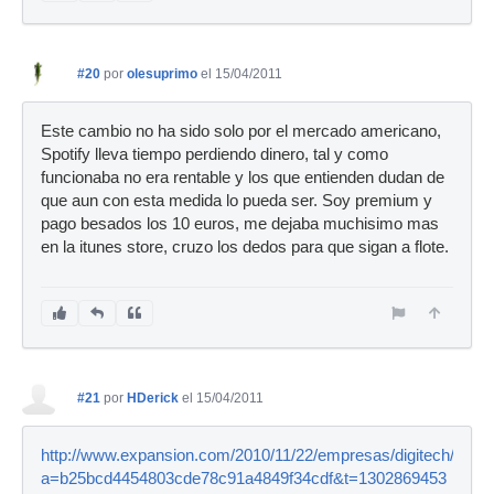
#20
por
olesuprimo
el 15/04/2011
Este cambio no ha sido solo por el mercado americano,
Spotify lleva tiempo perdiendo dinero, tal y como
funcionaba no era rentable y los que entienden dudan de
que aun con esta medida lo pueda ser. Soy premium y
pago besados los 10 euros, me dejaba muchisimo mas
en la itunes store, cruzo los dedos para que sigan a flote.
#21
por
HDerick
el 15/04/2011
http://www.expansion.com/2010/11/22/empresas/digitech/1290
a=b25bcd4454803cde78c91a4849f34cdf&t=1302869453