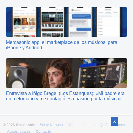
Mercasonic app: el marketplace de los músicos, para
iPhone y Android
Entrevista a Íñigo Bregel (Los Estanques): «Mi padre era
un melómano y me contagió esa pasión por la música»
X
© 2026
Hispasonic
Sonic Network
Vende tu equipo
Quiénes somos
Avisos legales
Contacto