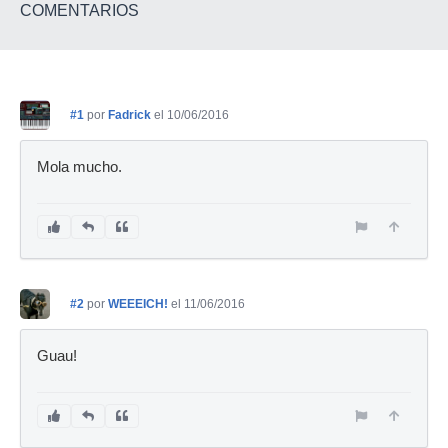
COMENTARIOS
#1
por
Fadrick
el 10/06/2016
Mola mucho.
#2
por
WEEEICH!
el 11/06/2016
Guau!