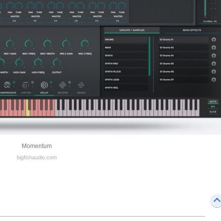
Momentum
bigfishaudio.com