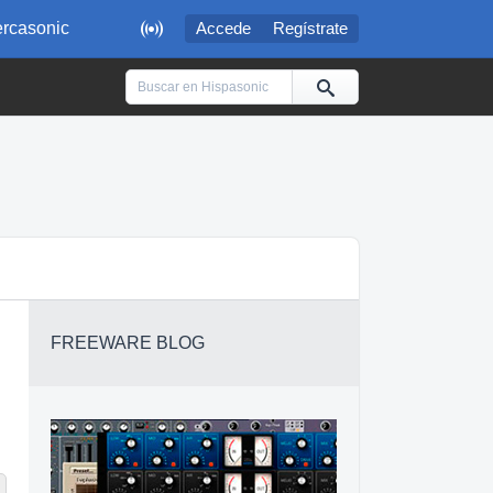

rcasonic
Accede
Regístrate
FREEWARE BLOG