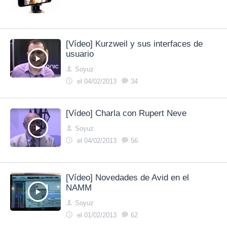
[Vídeo] Kurzweil y sus interfaces de
usuario
Soyuz
el 04/02/2013
34
[Vídeo] Charla con Rupert Neve
Soyuz
el 04/02/2013
56
[Vídeo] Novedades de Avid en el
NAMM
Soyuz
el 01/02/2013
62