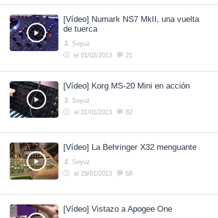
[Vídeo] Numark NS7 MkII, una vuelta
de tuerca
Soyuz
el 01/02/2013
21
[Vídeo] Korg MS-20 Mini en acción
Soyuz
el 31/01/2013
82
[Vídeo] La Behringer X32 menguante
Soyuz
el 29/01/2013
68
[Vídeo] Vistazo a Apogee One