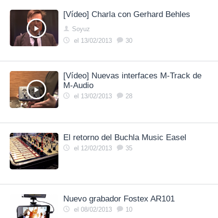
[Vídeo] Charla con Gerhard Behles
Soyuz
el 13/02/2013
30
[Vídeo] Nuevas interfaces M-Track de
M-Audio
el 13/02/2013
28
El retorno del Buchla Music Easel
el 12/02/2013
35
Nuevo grabador Fostex AR101
el 08/02/2013
10