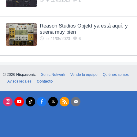
el 11/05/2023
2
Reason Studios Objekt ya está aquí, y
suena muy bien
el 11/05/2023
6
© 2026
Hispasonic
Sonic Network
Vende tu equipo
Quiénes somos
Avisos legales
Contacto