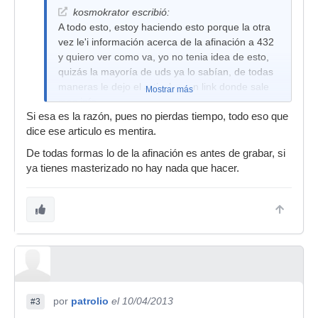
kosmokrator escribió:
A todo esto, estoy haciendo esto porque la otra
vez le'i información acerca de la afinación a 432
y quiero ver como va, yo no tenia idea de esto,
quizás la mayoría de uds ya lo sabían, de todas
maneras le dejo el articulo y un link donde sale
Mostrar más
mas info.
Si esa es la razón, pues no pierdas tiempo, todo eso que
dice ese articulo es mentira.
De todas formas lo de la afinación es antes de grabar, si
ya tienes masterizado no hay nada que hacer.
por
patrolio
el 10/04/2013
#3