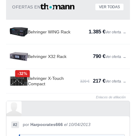
OFERTAS EN
VER TODAS
1.385 €
Behringer WING Rack
Ver oferta
→
790 €
Behringer X32 Rack
Ver oferta
→
-32%
Behringer X-Touch
217 €
320 €
Ver oferta
→
Compact
Enlaces de afiliación
por
Harpocrates666
el 10/04/2013
#2