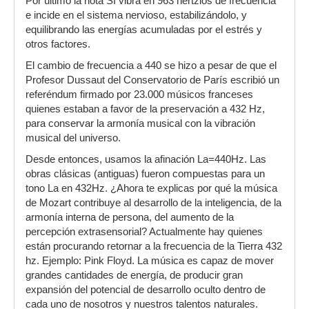
Por último la nota SI vibra en 963 hertzios de frecuencia
e incide en el sistema nervioso, estabilizándolo, y
equilibrando las energías acumuladas por el estrés y
otros factores.
El cambio de frecuencia a 440 se hizo a pesar de que el
Profesor Dussaut del Conservatorio de París escribió un
referéndum firmado por 23.000 músicos franceses
quienes estaban a favor de la preservación a 432 Hz,
para conservar la armonía musical con la vibración
musical del universo.
Desde entonces, usamos la afinación La=440Hz. Las
obras clásicas (antiguas) fueron compuestas para un
tono La en 432Hz. ¿Ahora te explicas por qué la música
de Mozart contribuye al desarrollo de la inteligencia, de la
armonía interna de persona, del aumento de la
percepción extrasensorial? Actualmente hay quienes
están procurando retornar a la frecuencia de la Tierra 432
hz. Ejemplo: Pink Floyd. La música es capaz de mover
grandes cantidades de energía, de producir gran
expansión del potencial de desarrollo oculto dentro de
cada uno de nosotros y nuestros talentos naturales.