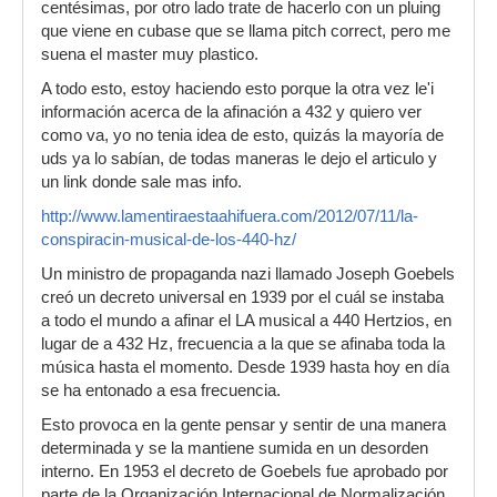
centésimas, por otro lado trate de hacerlo con un pluing
que viene en cubase que se llama pitch correct, pero me
suena el master muy plastico.
A todo esto, estoy haciendo esto porque la otra vez le'i
información acerca de la afinación a 432 y quiero ver
como va, yo no tenia idea de esto, quizás la mayoría de
uds ya lo sabían, de todas maneras le dejo el articulo y
un link donde sale mas info.
http://www.lamentiraestaahifuera.com/2012/07/11/la-
conspiracin-musical-de-los-440-hz/
Un ministro de propaganda nazi llamado Joseph Goebels
creó un decreto universal en 1939 por el cuál se instaba
a todo el mundo a afinar el LA musical a 440 Hertzios, en
lugar de a 432 Hz, frecuencia a la que se afinaba toda la
música hasta el momento. Desde 1939 hasta hoy en día
se ha entonado a esa frecuencia.
Esto provoca en la gente pensar y sentir de una manera
determinada y se la mantiene sumida en un desorden
interno. En 1953 el decreto de Goebels fue aprobado por
parte de la Organización Internacional de Normalización