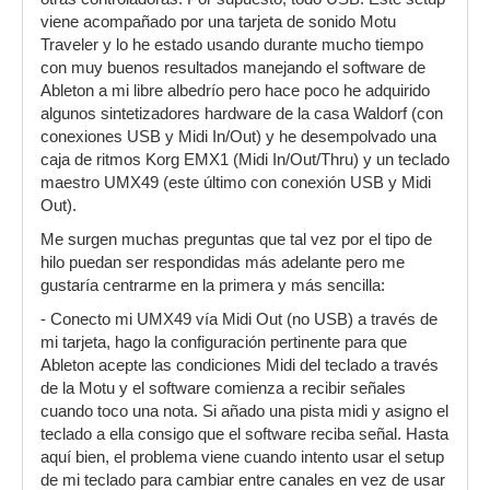
viene acompañado por una tarjeta de sonido Motu
Traveler y lo he estado usando durante mucho tiempo
con muy buenos resultados manejando el software de
Ableton a mi libre albedrío pero hace poco he adquirido
algunos sintetizadores hardware de la casa Waldorf (con
conexiones USB y Midi In/Out) y he desempolvado una
caja de ritmos Korg EMX1 (Midi In/Out/Thru) y un teclado
maestro UMX49 (este último con conexión USB y Midi
Out).
Me surgen muchas preguntas que tal vez por el tipo de
hilo puedan ser respondidas más adelante pero me
gustaría centrarme en la primera y más sencilla:
- Conecto mi UMX49 vía Midi Out (no USB) a través de
mi tarjeta, hago la configuración pertinente para que
Ableton acepte las condiciones Midi del teclado a través
de la Motu y el software comienza a recibir señales
cuando toco una nota. Si añado una pista midi y asigno el
teclado a ella consigo que el software reciba señal. Hasta
aquí bien, el problema viene cuando intento usar el setup
de mi teclado para cambiar entre canales en vez de usar