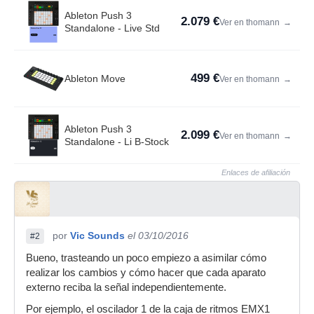
Ableton Push 3
2.079 €
Ver en thomann
→
Standalone - Live Std
499 €
Ableton Move
Ver en thomann
→
Ableton Push 3
2.099 €
Ver en thomann
→
Standalone - Li B-Stock
Enlaces de afiliación
por
Vic Sounds
el 03/10/2016
#2
Bueno, trasteando un poco empiezo a asimilar cómo
realizar los cambios y cómo hacer que cada aparato
externo reciba la señal independientemente.
Por ejemplo, el oscilador 1 de la caja de ritmos EMX1