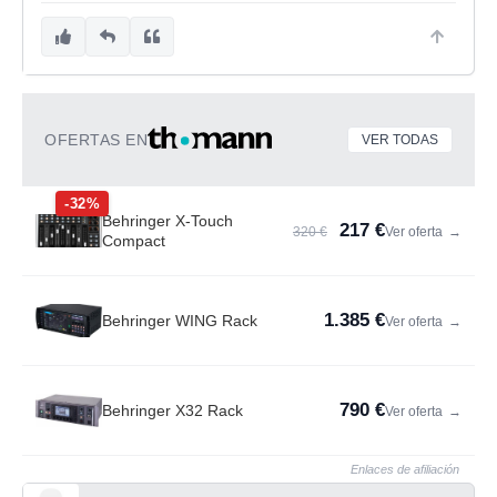
OFERTAS EN
VER TODAS
-32%
Behringer X-Touch
217 €
320 €
Ver oferta
→
Compact
1.385 €
Behringer WING Rack
Ver oferta
→
790 €
Behringer X32 Rack
Ver oferta
→
Enlaces de afiliación