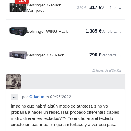
-32%
Behringer X-Touch
217 €
320 €
Ver oferta
→
Compact
1.385 €
Behringer WING Rack
Ver oferta
→
790 €
Behringer X32 Rack
Ver oferta
→
Enlaces de afiliación
por
Øliveira
el 09/03/2022
#2
Imagino que habrá algún modo de autotest, sino yo
probaría a hacer un reset. Has probado diferentes cables
midi o diferentes teclados??? Yo enchufarla el teclado
directo sin pasar por ninguna interface y a ver que pasa.