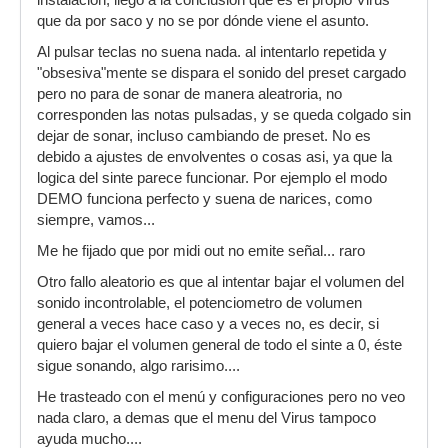
instalacion, llego a la conclusion que es el propio Virus
que da por saco y no se por dónde viene el asunto.
Al pulsar teclas no suena nada. al intentarlo repetida y
"obsesiva"mente se dispara el sonido del preset cargado
pero no para de sonar de manera aleatroria, no
corresponden las notas pulsadas, y se queda colgado sin
dejar de sonar, incluso cambiando de preset. No es
debido a ajustes de envolventes o cosas asi, ya que la
logica del sinte parece funcionar. Por ejemplo el modo
DEMO funciona perfecto y suena de narices, como
siempre, vamos...
Me he fijado que por midi out no emite señal... raro
Otro fallo aleatorio es que al intentar bajar el volumen del
sonido incontrolable, el potenciometro de volumen
general a veces hace caso y a veces no, es decir, si
quiero bajar el volumen general de todo el sinte a 0, éste
sigue sonando, algo rarisimo....
He trasteado con el menú y configuraciones pero no veo
nada claro, a demas que el menu del Virus tampoco
ayuda mucho....