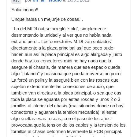
por
on_air_studio
el 10/03/2022
#13
Solucionado!!
Unque había un mejunje de cosas...
- Lo del MIDI out se arregló "solo", simplemente
desmontando la unidad y al ver que no había nada
extraño pero... Los conectores MIDI van soldados
directamente a la placa principal así que poco pude
hacer. aun así la placa principal es algo alargada y justo
donde hay los conectores midi no hay nada que la
asegure al chassis, de manera que ese espacio queda
algo "flotando" y ocasiona que pueda moverse un poco.
La forcé un pelin y la aseguré bien con las roscas que
sujetan exteriormente las conexiones de audio, que
tambien van directas a la placa principal. o sea que casi
toda la placa se aguanta por estas roscas y unos 2 o 3
tornillos al interior del chasis (mal situados donde no hay
conectores y aguanten la tension mecanica). al estar
algo sueltas esas roscas, con el paso de los años
provocaba que la tension de los cables y la tension de los
tornillos al chasis deformen levemente la PCB principal.