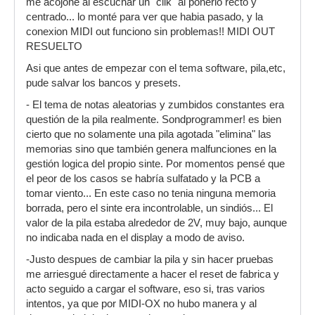
me acojoné al escuchar un "clik" al ponerlo recto y
centrado... lo monté para ver que habia pasado, y la
conexion MIDI out funciono sin problemas!! MIDI OUT
RESUELTO
Asi que antes de empezar con el tema software, pila,etc,
pude salvar los bancos y presets.
- El tema de notas aleatorias y zumbidos constantes era
questión de la pila realmente. Sondprogrammer! es bien
cierto que no solamente una pila agotada "elimina" las
memorias sino que también genera malfunciones en la
gestión logica del propio sinte. Por momentos pensé que
el peor de los casos se habría sulfatado y la PCB a
tomar viento... En este caso no tenia ninguna memoria
borrada, pero el sinte era incontrolable, un sindiós... El
valor de la pila estaba alrededor de 2V, muy bajo, aunque
no indicaba nada en el display a modo de aviso.
-Justo despues de cambiar la pila y sin hacer pruebas
me arriesgué directamente a hacer el reset de fabrica y
acto seguido a cargar el software, eso si, tras varios
intentos, ya que por MIDI-OX no hubo manera y al