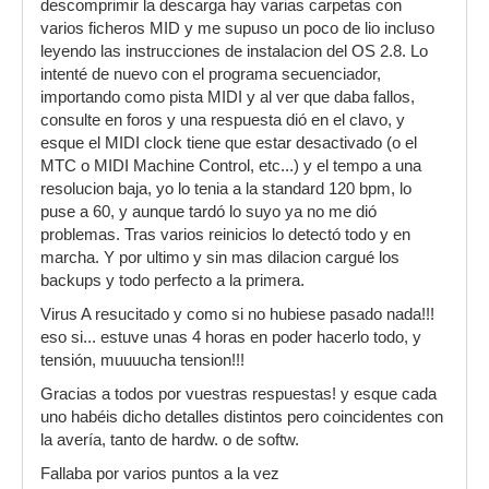
descomprimir la descarga hay varias carpetas con
varios ficheros MID y me supuso un poco de lio incluso
leyendo las instrucciones de instalacion del OS 2.8. Lo
intenté de nuevo con el programa secuenciador,
importando como pista MIDI y al ver que daba fallos,
consulte en foros y una respuesta dió en el clavo, y
esque el MIDI clock tiene que estar desactivado (o el
MTC o MIDI Machine Control, etc...) y el tempo a una
resolucion baja, yo lo tenia a la standard 120 bpm, lo
puse a 60, y aunque tardó lo suyo ya no me dió
problemas. Tras varios reinicios lo detectó todo y en
marcha. Y por ultimo y sin mas dilacion cargué los
backups y todo perfecto a la primera.
Virus A resucitado y como si no hubiese pasado nada!!!
eso si... estuve unas 4 horas en poder hacerlo todo, y
tensión, muuuucha tension!!!
Gracias a todos por vuestras respuestas! y esque cada
uno habéis dicho detalles distintos pero coincidentes con
la avería, tanto de hardw. o de softw.
Fallaba por varios puntos a la vez