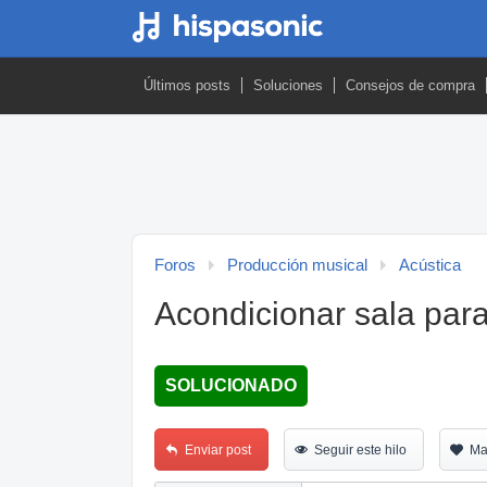
Últimos posts
Soluciones
Consejos de compra
Foros
Producción musical
Acústica
Acondicionar sala para
SOLUCIONADO
Enviar post
Seguir este hilo
Ma