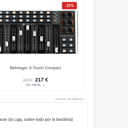
-32%
Behringer X-Touch Compact
217 €
320 €
Ver oferta
→
Enlaces de afiliación
ran (la caja, sobre todo por la bordóna)