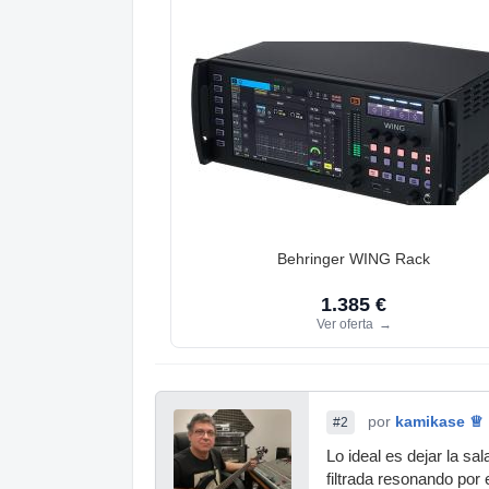
Behringer WING Rack
1.385 €
Ver oferta
→
por
kamikase ♕
#2
Lo ideal es dejar la s
filtrada resonando por 