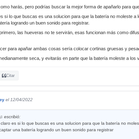
como harás, pero podrías buscar la mejor forma de apañarlo para qu
s si lo que buscas es una solucion para que la batería no moleste a l
tería logrando un buen sonido para registrar.
o primero, las hueveras no te servirán, esas funcionan más como dif
acer para apañar ambas cosas sería colocar cortinas gruesas y pesa
medianamente seca, y evitarás en parte que la batería moleste a los 
Citar
ey
el 12/04/2022
 escribió:
claro es si lo que buscas es una solucion para que la batería no molest
captar una batería logrando un buen sonido para registrar