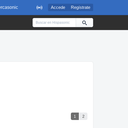

rcasonic
Accede
Regístrate
1
2