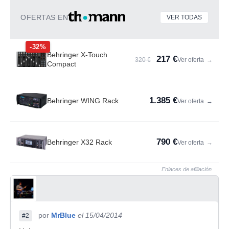
OFERTAS EN
VER TODAS
-32%
Behringer X-Touch
217 €
320 €
Ver oferta
→
Compact
1.385 €
Behringer WING Rack
Ver oferta
→
790 €
Behringer X32 Rack
Ver oferta
→
Enlaces de afiliación
por
MrBlue
el 15/04/2014
#2