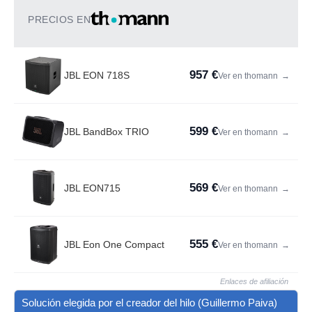
PRECIOS EN
957 €
JBL EON 718S
Ver en thomann
→
599 €
JBL BandBox TRIO
Ver en thomann
→
569 €
JBL EON715
Ver en thomann
→
555 €
JBL Eon One Compact
Ver en thomann
→
Enlaces de afiliación
Solución elegida por el creador del hilo (Guillermo Paiva)